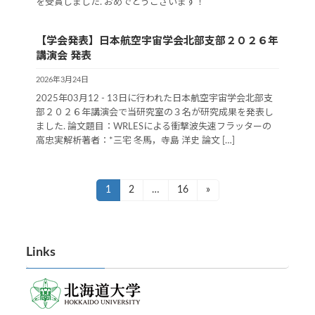
を受賞しました. おめでとうございます！
【学会発表】日本航空宇宙学会北部支部２０２６年
講演会 発表
2026年3月24日
2025年03月12 - 13日に行われた日本航空宇宙学会北部支
部２０２６年講演会で当研究室の３名が研究成果を発表し
ました. 論文題目：WRLESによる衝撃波失速フラッターの
高忠実解析著者：*三宅 冬馬，寺島 洋史 論文 […]
投
1
2
…
16
»
固
固
固
定
定
定
稿
ペ
ペ
ペ
ナ
ー
ー
ー
Links
ジ
ジ
ジ
ビ
ゲ
ー