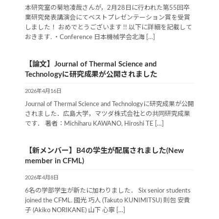
本研究室の菊地凌哉さんが，2月28日に行われた第55回卒
業研究発表講演会にてベストプレゼンテーション賞を受賞
しました！ おめでとうございます !! 以下に詳細を記載して
おきます. ・Conference 日本機械学会北海 […]
【論文】Journal of Thermal Science and
Technologyに研究成果が公開されました
2026年4月16日
Journal of Thermal Science and Technologyに研究成果が公開
されました．広島大学，マツダ株式会社との共同研究成果
です． 著者：Michiharu KAWANO, Hiroshi TE […]
【新メンバー】B4の学生が配属されました(New
member in CFML)
2026年4月8日
6名の学部学生が新たに加わりました． Six senior students
joined the CFML. 國光 巧人 (Takuto KUNIMITSU) 則包 安貴
子 (Akiko NORIKANE) 山下 心寧 […]