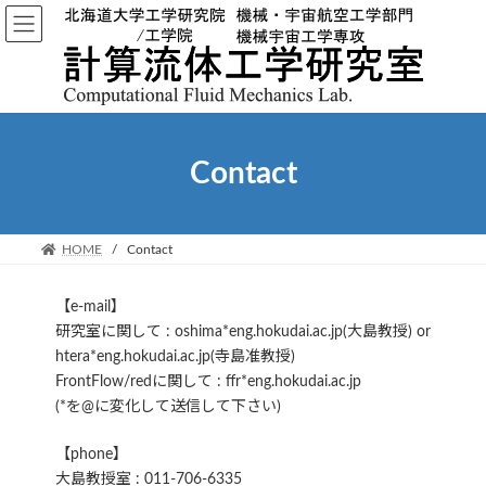
コ
ナ
ン
ビ
テ
ゲ
ン
ー
ツ
シ
へ
ョ
ス
ン
Contact
キ
に
ッ
移
プ
動
HOME
Contact
【e-mail】
研究室に関して : oshima*eng.hokudai.ac.jp(大島教授) or
htera*eng.hokudai.ac.jp(寺島准教授)
FrontFlow/redに関して : ffr*eng.hokudai.ac.jp
(*を@に変化して送信して下さい)
【phone】
大島教授室 : 011-706-6335