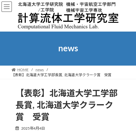
コ
ナ
ン
ビ
テ
ゲ
ン
ー
ツ
シ
へ
ョ
ス
ン
news
キ
に
ッ
移
プ
動
HOME
news
【表彰】北海道大学工学部長賞, 北海道大学クラーク賞 受賞
【表彰】北海道大学工学部
長賞, 北海道大学クラーク
賞 受賞
2025年4月4日